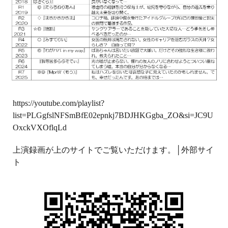
https://youtube.com/playlist?
list=PLGgfslNFSmBfE02epnkj7BDJHKGgba_ZO&si=JC9U
OxckVXOflqLd
上演録画が上のサイトでご覧いただけます。│外部サイ
ト