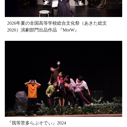
2026年夏の全国高等学校総合文化祭（あきた総文
2026）演劇部門出品作品 『MorW』
『我等苦多らぷそでぃ』2024